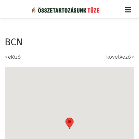
Ugrás
a
tartalomra
BCN
‹‹ előző
következő ››