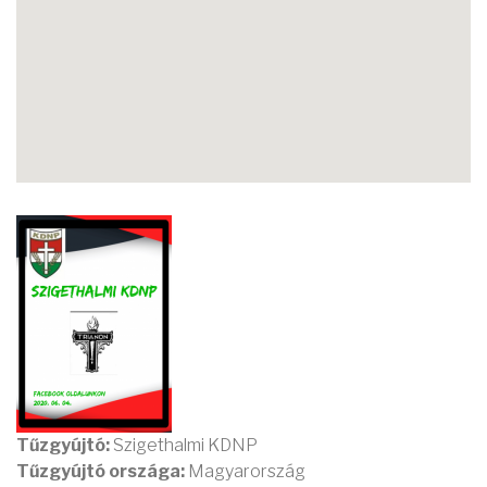
Tűzgyújtó:
Szigethalmi KDNP
Tűzgyújtó országa:
Magyarország