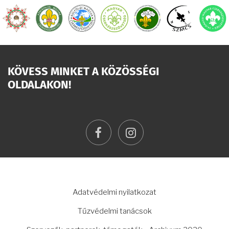
KÖVESS MINKET A KÖZÖSSÉGI
OLDALAKON!
facebook
instagram
LÁBLÉC
Adatvédelmi nyilatkozat
Tűzvédelmi tanácsok