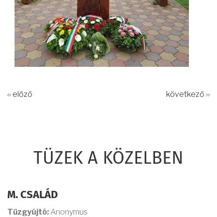
‹‹ előző
következő ››
TÜZEK A KÖZELBEN
M. CSALÁD
Tűzgyújtó:
Anonymus