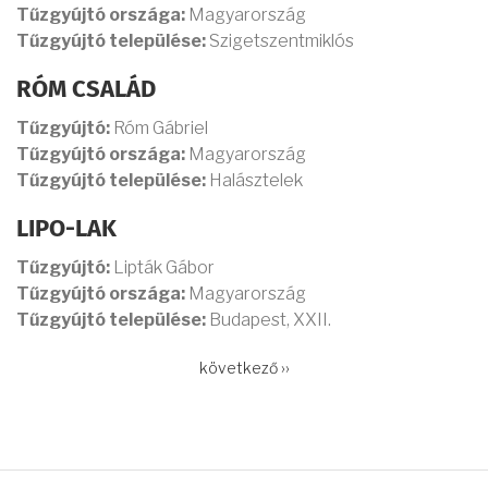
Tűzgyújtó országa:
Magyarország
Tűzgyújtó települése:
Szigetszentmiklós
RÓM CSALÁD
Tűzgyújtó:
Róm Gábriel
Tűzgyújtó országa:
Magyarország
Tűzgyújtó települése:
Halásztelek
LIPO-LAK
Tűzgyújtó:
Lipták Gábor
Tűzgyújtó országa:
Magyarország
Tűzgyújtó települése:
Budapest, XXII.
OLDALSZÁMOZÁS
Következő
következő ››
oldal