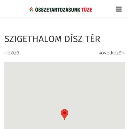
Ugrás
a
tartalomra
SZIGETHALOM DÍSZ TÉR
‹‹ előző
következő ››