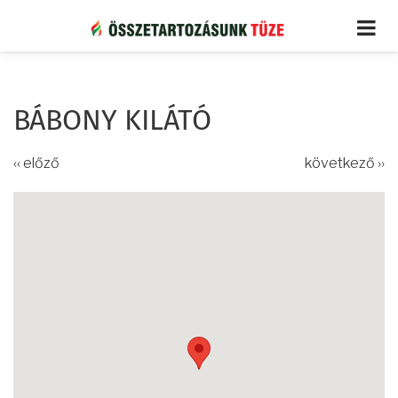
Ugrás
a
tartalomra
BÁBONY KILÁTÓ
‹‹ előző
következő ››