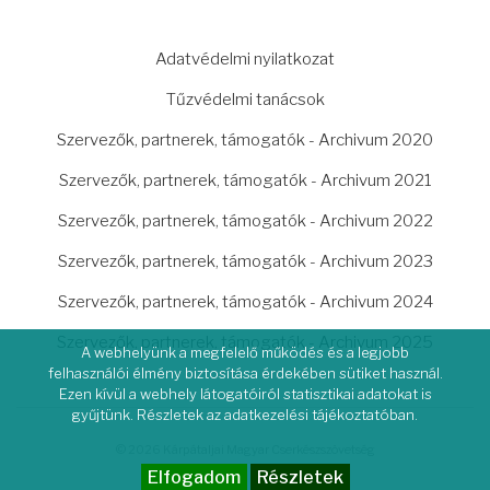
LÁBLÉC
Adatvédelmi nyilatkozat
Tűzvédelmi tanácsok
Szervezők, partnerek, támogatók - Archivum 2020
Szervezők, partnerek, támogatók - Archivum 2021
Szervezők, partnerek, támogatók - Archivum 2022
Szervezők, partnerek, támogatók - Archivum 2023
Szervezők, partnerek, támogatók - Archivum 2024
Szervezők, partnerek, támogatók - Archivum 2025
A webhelyünk a megfelelő működés és a legjobb
felhasználói élmény biztosítása érdekében sütiket használ.
Ezen kívül a webhely látogatóiról statisztikai adatokat is
gyűjtünk. Részletek az adatkezelési tájékoztatóban.
© 2026 Kárpátaljai Magyar Cserkészszövetség
Elfogadom
Részletek