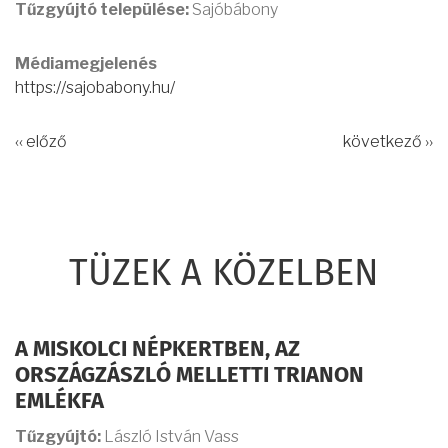
Tűzgyújtó települése:
Sajóbábony
Médiamegjelenés
https://sajobabony.hu/
‹‹ előző
következő ››
TÜZEK A KÖZELBEN
A MISKOLCI NÉPKERTBEN, AZ
ORSZÁGZÁSZLÓ MELLETTI TRIANON
EMLÉKFA
Tűzgyújtó:
László István Vass