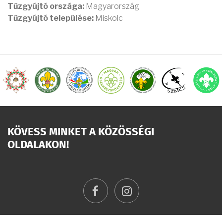
Tűzgyújtó országa:
Magyarország
Tűzgyújtó települése:
Miskolc
KÖVESS MINKET A KÖZÖSSÉGI
OLDALAKON!
facebook
instagram