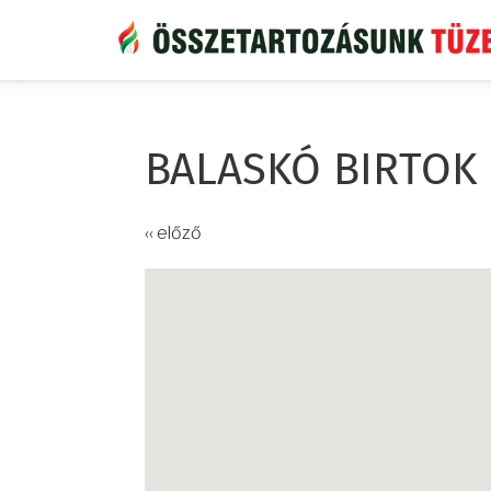
Ugrás
a
tartalomra
BALASKÓ BIRTOK
‹‹ előző