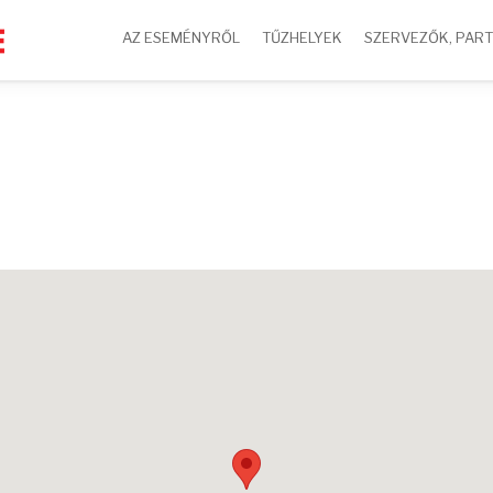
AZ ESEMÉNYRŐL
TŰZHELYEK
SZERVEZŐK, PAR