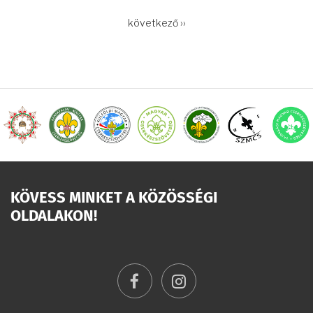
OLDALSZÁMOZÁS
Következő
következő ››
oldal
KÖVESS MINKET A KÖZÖSSÉGI
OLDALAKON!
facebook
instagram