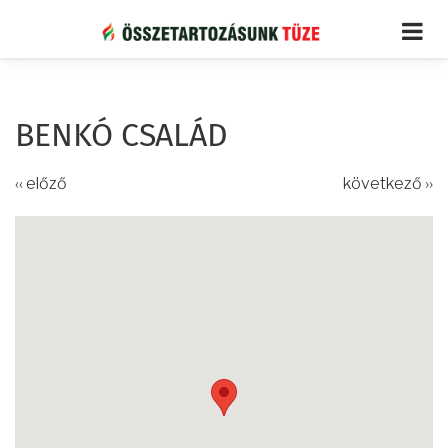
Ugrás
a
tartalomra
BENKÓ CSALÁD
‹‹ előző
következő ››