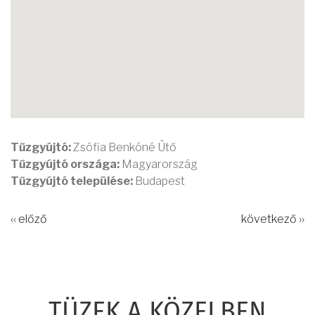
Tűzgyújtó:
Zsófia Benkóné Ütő
Tűzgyújtó országa:
Magyarország
Tűzgyújtó települése:
Budapest
‹‹ előző
következő ››
TÜZEK A KÖZELBEN