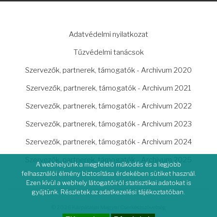
LÁBLÉC
Adatvédelmi nyilatkozat
Tűzvédelmi tanácsok
Szervezők, partnerek, támogatók - Archivum 2020
Szervezők, partnerek, támogatók - Archivum 2021
Szervezők, partnerek, támogatók - Archivum 2022
Szervezők, partnerek, támogatók - Archivum 2023
Szervezők, partnerek, támogatók - Archivum 2024
Szervezők, partnerek, támogatók - Archivum 2025
A webhelyünk a megfelelő működés és a legjobb
felhasználói élmény biztosítása érdekében sütiket használ.
Ezen kívül a webhely látogatóiról statisztikai adatokat is
gyűjtünk. Részletek az adatkezelési tájékoztatóban.
© 2026 Kárpátaljai Magyar Cserkészszövetség