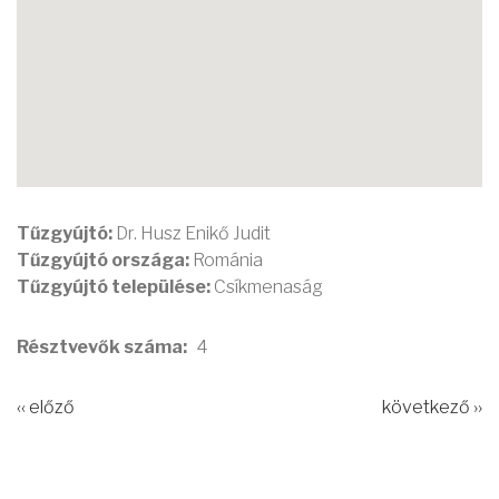
Tűzgyújtó:
Dr. Husz Enikő Judit
Tűzgyújtó országa:
Románia
Tűzgyújtó települése:
Csíkmenaság
Résztvevők száma
4
‹‹ előző
következő ››