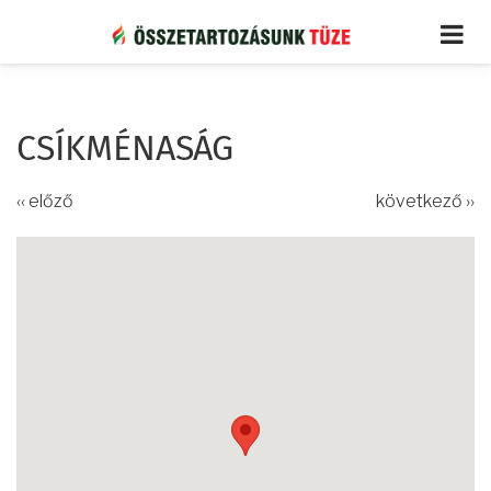
Ugrás
a
tartalomra
CSÍKMÉNASÁG
‹‹ előző
következő ››