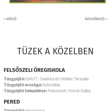
‹‹ előző
következő ››
TÜZEK A KÖZELBEN
FELSŐSZELI ÖREGISKOLA
Tűzgyújtó:
GAVIT - Galánta és Vidéke Társulás
Tűzgyújtó országa:
Szlovákia
Tűzgyújtó települése:
Felsőszeli / Horné Saliby
PERED
Tűzgyújtó:
Anonymus