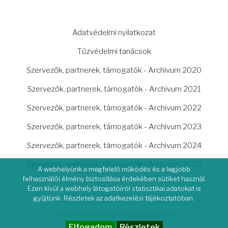
LÁBLÉC
Adatvédelmi nyilatkozat
Tűzvédelmi tanácsok
Szervezők, partnerek, támogatók - Archivum 2020
Szervezők, partnerek, támogatók - Archivum 2021
Szervezők, partnerek, támogatók - Archivum 2022
Szervezők, partnerek, támogatók - Archivum 2023
Szervezők, partnerek, támogatók - Archivum 2024
Szervezők, partnerek, támogatók - Archivum 2025
A webhelyünk a megfelelő működés és a legjobb
felhasználói élmény biztosítása érdekében sütiket használ.
Ezen kívül a webhely látogatóiról statisztikai adatokat is
gyűjtünk. Részletek az adatkezelési tájékoztatóban.
© 2026 Kárpátaljai Magyar Cserkészszövetség
Elfogadom
Részletek