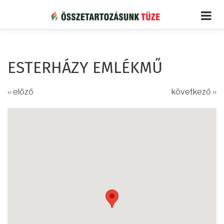
Ugrás
a
tartalomra
ESTERHÁZY EMLÉKMŰ
‹‹ előző
következő ››