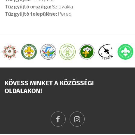
Tűzgyújtó országa:
Szlovákia
Tűzgyújtó települése:
Pered
KÖVESS MINKET A KÖZÖSSÉGI
OLDALAKON!
facebook
instagram