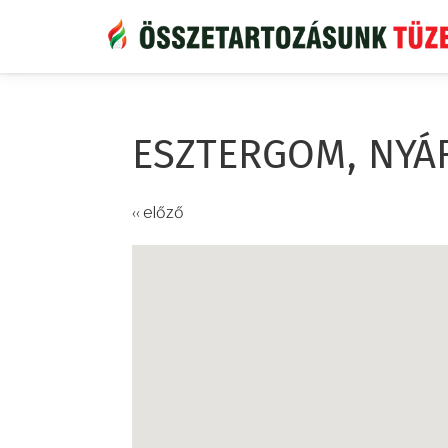
Ugrás
a
tartalomra
ESZTERGOM, NYÁ
‹‹ előző