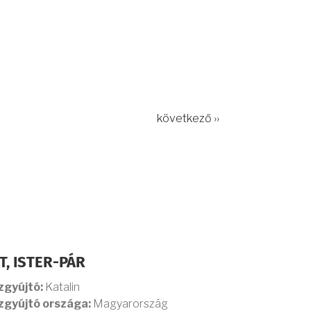
következő ››
T, ISTER-PÁR
zgyújtó:
Katalin
zgyújtó országa:
Magyarország