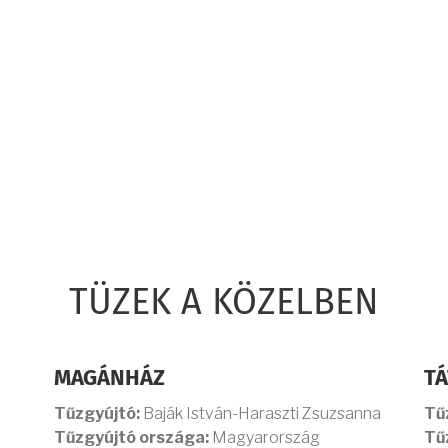
TÜZEK A KÖZELBEN
MAGÁNHÁZ
TÁ
Tűzgyújtó:
Baják István-Haraszti Zsuzsanna
Tű
Tűzgyújtó országa:
Magyarország
Tű