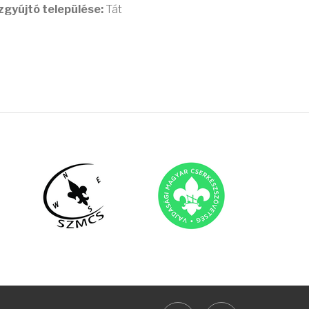
zgyújtó települése:
Tát