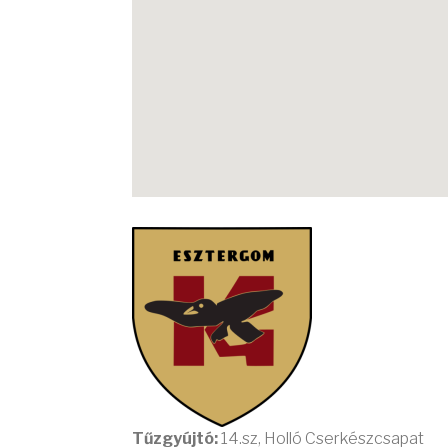
Tűzgyújtó:
14.sz, Holló Cserkészcsapat