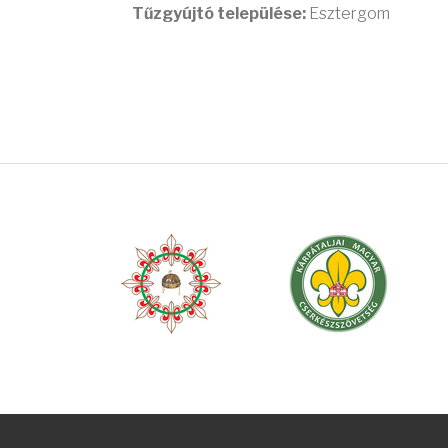
Tűzgyújtó települése:
Esztergom
OLDALSZÁMOZÁS