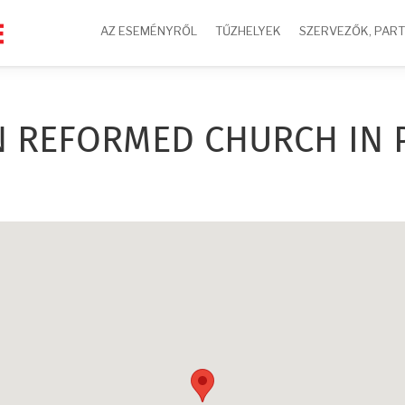
AZ ESEMÉNYRŐL
TŰZHELYEK
SZERVEZŐK, PAR
N REFORMED CHURCH IN 