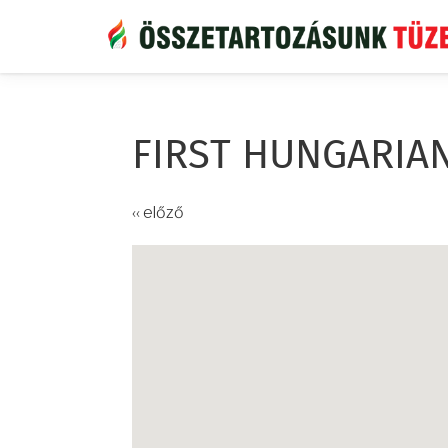
Ugrás
a
tartalomra
FIRST HUNGARIA
‹‹ előző