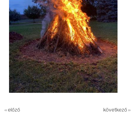
‹‹ előző
következő ››