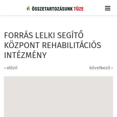
Ugrás
a
tartalomra
FORRÁS LELKI SEGÍTŐ
KÖZPONT REHABILITÁCIÓS
INTÉZMÉNY
‹‹ előző
következő ››