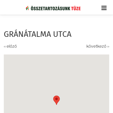
Ugrás
a
tartalomra
GRÁNÁTALMA UTCA
‹‹ előző
következő ››