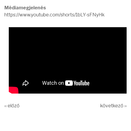
Médiamegjelenés
https://www.youtube.com/shorts/1bLY-sFNyHk
‹‹ előző
következő ››