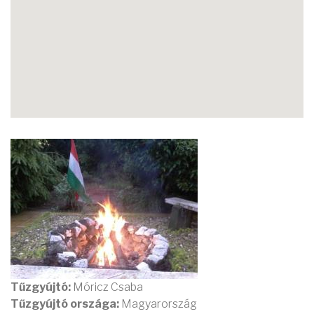
Tűzgyújtó:
Móricz Csaba
Tűzgyújtó országa:
Magyarország