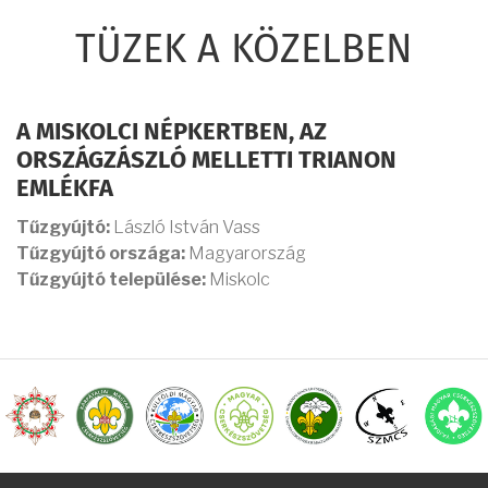
TÜZEK A KÖZELBEN
A MISKOLCI NÉPKERTBEN, AZ
ORSZÁGZÁSZLÓ MELLETTI TRIANON
EMLÉKFA
Tűzgyújtó:
László István Vass
Tűzgyújtó országa:
Magyarország
Tűzgyújtó települése:
Miskolc