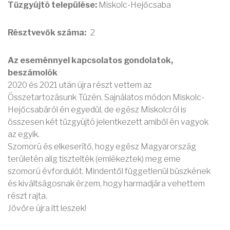
Tűzgyújtó települése:
Miskolc-Hejőcsaba
Résztvevők száma
2
Az eseménnyel kapcsolatos gondolatok,
beszámolók
2020 és 2021 után újra részt vettem az
Összetartozásunk Tüzén. Sajnálatos módon Miskolc-
Hejőcsabáról én egyedül, de egész Miskolcról is
összesen két tűzgyújtó jelentkezett amiből én vagyok
az egyik.
Szomorú és elkeserítő, hogy egész Magyarország
területén alig tisztelték (emlékeztek) meg eme
szomorú évfordulót. Mindentől függetlenül büszkének
és kiváltságosnak érzem, hogy harmadjára vehettem
részt rajta.
Jövőre újra itt leszek!