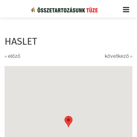
Ugrás
a
tartalomra
HASLET
‹‹ előző
következő ››