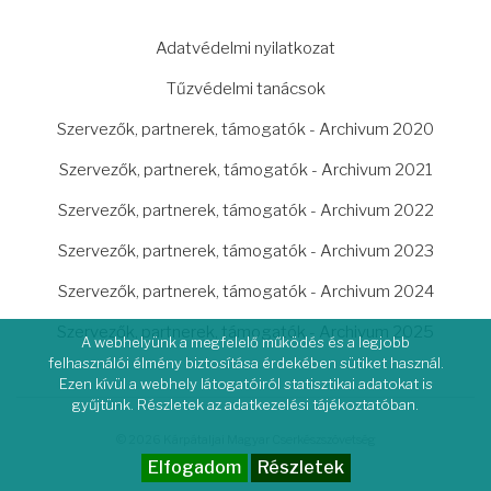
LÁBLÉC
Adatvédelmi nyilatkozat
Tűzvédelmi tanácsok
Szervezők, partnerek, támogatók - Archivum 2020
Szervezők, partnerek, támogatók - Archivum 2021
Szervezők, partnerek, támogatók - Archivum 2022
Szervezők, partnerek, támogatók - Archivum 2023
Szervezők, partnerek, támogatók - Archivum 2024
Szervezők, partnerek, támogatók - Archivum 2025
A webhelyünk a megfelelő működés és a legjobb
felhasználói élmény biztosítása érdekében sütiket használ.
Ezen kívül a webhely látogatóiról statisztikai adatokat is
gyűjtünk. Részletek az adatkezelési tájékoztatóban.
© 2026 Kárpátaljai Magyar Cserkészszövetség
Elfogadom
Részletek