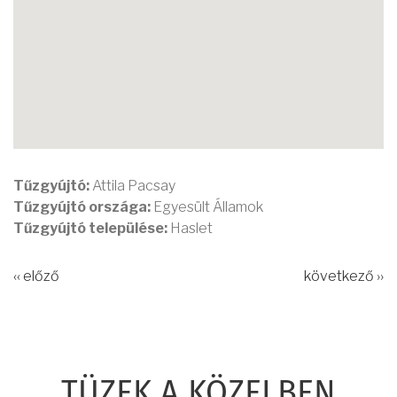
Tűzgyújtó:
Attila Pacsay
Tűzgyújtó országa:
Egyesült Államok
Tűzgyújtó települése:
Haslet
‹‹ előző
következő ››
TÜZEK A KÖZELBEN