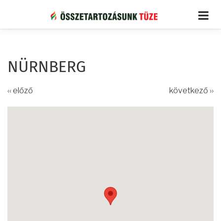
Ugrás
a
tartalomra
NÜRNBERG
‹‹ előző
következő ››