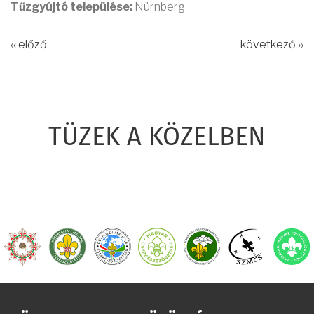
Tűzgyújtó települése:
Nürnberg
‹‹ előző
következő ››
TÜZEK A KÖZELBEN