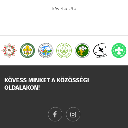
OLDALSZÁMOZÁS
Következő
következő ››
oldal
KÖVESS MINKET A KÖZÖSSÉGI
OLDALAKON!
facebook
instagram