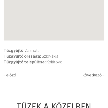
Tűzgyújtó:
Zsanett
Tűzgyújtó országa:
Szlovákia
Tűzgyújtó települése:
Kolárovo
‹‹ előző
következő ››
TÜZEK A KÖZELBEN