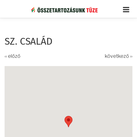
Ugrás
a
tartalomra
SZ. CSALÁD
‹‹ előző
következő ››