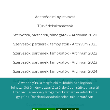
LÁBLÉC
Adatvédelmi nyilatkozat
Tűzvédelmi tanácsok
Szervezők, partnerek, támogatók - Archivum 2020
Szervezők, partnerek, támogatók - Archivum 2021
Szervezők, partnerek, támogatók - Archivum 2022
Szervezők, partnerek, támogatók - Archivum 2023
Szervezők, partnerek, támogatók - Archivum 2024
Szervezők, partnerek, támogatók - Archivum 2025
A webhelyünk a megfelelő működés és a legjobb
felhasználói élmény biztosítása érdekében sütiket használ.
Ezen kívül a webhely látogatóiról statisztikai adatokat is
gyűjtünk. Részletek az adatkezelési tájékoztatóban.
© 2026 Kárpátaljai Magyar Cserkészszövetség