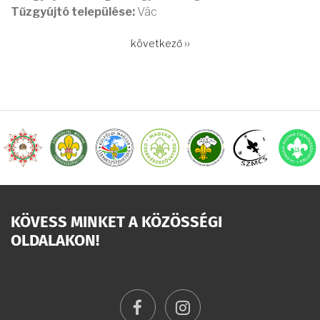
Tűzgyújtó települése:
Vác
OLDALSZÁMOZÁS
Következő
következő ››
oldal
KÖVESS MINKET A KÖZÖSSÉGI
OLDALAKON!
facebook
instagram