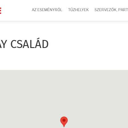
AZ ESEMÉNYRŐL
TŰZHELYEK
SZERVEZŐK, PAR
AY CSALÁD