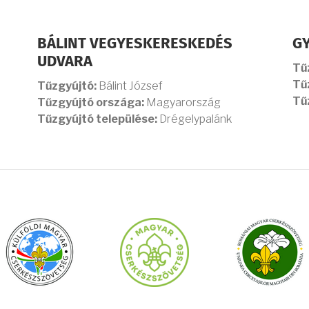
BÁLINT VEGYESKERESKEDÉS
G
UDVARA
Tű
Tű
Tűzgyújtó:
Bálint József
Tű
Tűzgyújtó országa:
Magyarország
Tűzgyújtó települése:
Drégelypalánk