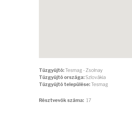
Tűzgyújtó:
Tesmag - Zsolnay
Tűzgyújtó országa:
Szlovákia
Tűzgyújtó települése:
Tesmag
Résztvevők száma
17