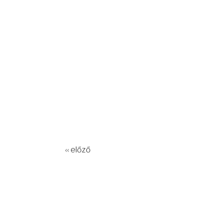
‹‹ előző