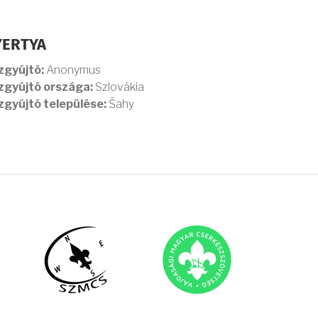
YERTYA
zgyújtó:
Anonymus
zgyújtó országa:
Szlovákia
zgyújtó települése:
Šahy