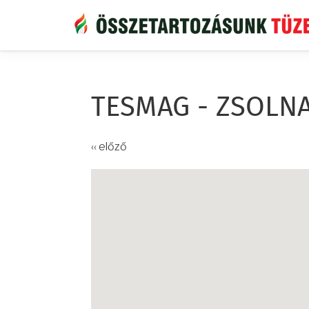
Ugrás
a
tartalomra
TESMAG - ZSOLN
‹‹ előző