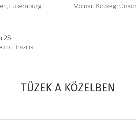
sen
,
Luxemburg
Molnári Községi Önk
u 25
eiro
,
Brazília
TÜZEK A KÖZELBEN