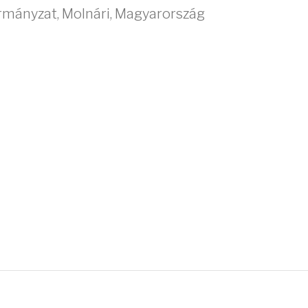
ormányzat
,
Molnári
,
Magyarország