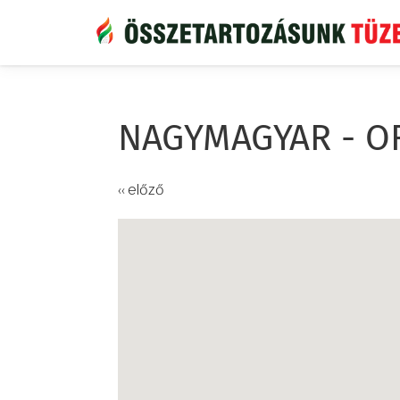
Ugrás
a
tartalomra
NAGYMAGYAR - O
‹‹ előző