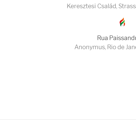
Keresztesi Család
,
Stras
Rua Paissand
Anonymus
,
Rio de Jan