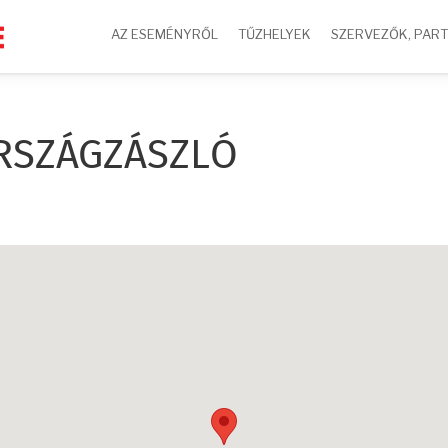
AZ ESEMÉNYRŐL
TŰZHELYEK
SZERVEZŐK, PAR
RSZÁGZÁSZLÓ